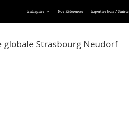
Entreprise
Nos Références
Expertise bois / Sinistr
 globale Strasbourg Neudorf